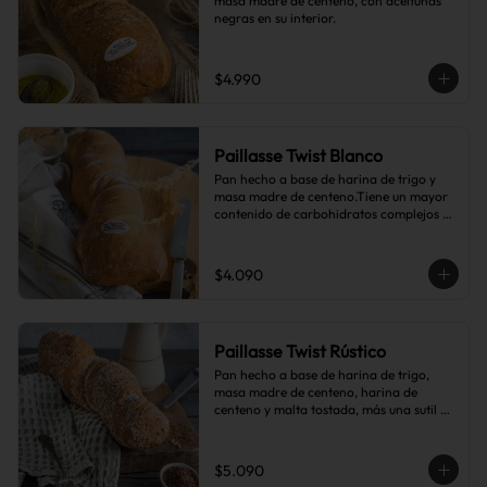
masa madre de centeno, con aceitunas 
negras en su interior.
$4.990
Paillasse Twist Blanco
Pan hecho a base de harina de trigo y 
masa madre de centeno.Tiene un mayor 
contenido de carbohidratos complejos 
que el pan blanco común.
$4.090
Paillasse Twist Rústico
Pan hecho a base de harina de trigo, 
masa madre de centeno, harina de 
centeno y malta tostada, más una sutil 
combinación de semillas de linaza, 
girasol y sésamo, lo que le da toques de 
tostado y frutos secos.
$5.090