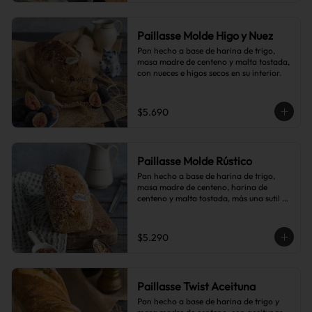
Paillasse Molde Higo y Nuez
Pan hecho a base de harina de trigo, 
masa madre de centeno y malta tostada, 
con nueces e higos secos en su interior.
$5.690
Paillasse Molde Rústico
Pan hecho a base de harina de trigo, 
masa madre de centeno, harina de 
centeno y malta tostada, más una sutil 
combinación de semillas de linaza, 
girasol y sésamo, lo que le da toques de 
tostado y frutos secos.
$5.290
Paillasse Twist Aceituna
Pan hecho a base de harina de trigo y 