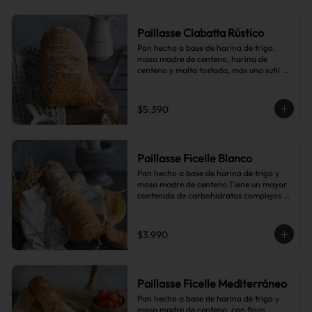
Paillasse Ciabatta Rústico
Pan hecho a base de harina de trigo, 
masa madre de centeno, harina de 
centeno y malta tostada, más una sutil 
combinación de semillas de linaza, 
girasol y sésamo, lo que le da toques de 
tostado y frutos secos.
$5.390
Paillasse Ficelle Blanco
Pan hecho a base de harina de trigo y 
masa madre de centeno.Tiene un mayor 
contenido de carbohidratos complejos 
que el pan blanco común.
$3.990
Paillasse Ficelle Mediterráneo
Pan hecho a base de harina de trigo y 
masa madre de centeno, con finas 