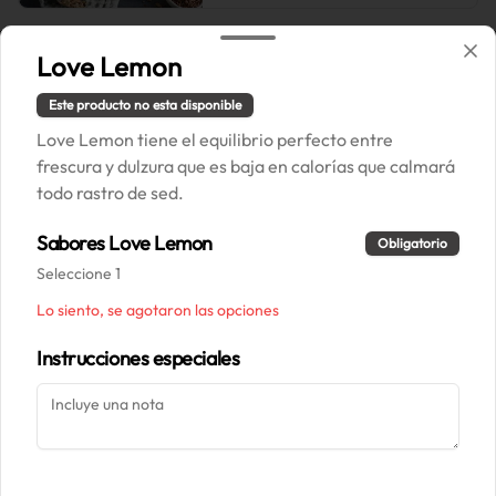
Love Lemon
Conócenos
Este producto no esta disponible
Love Lemon tiene el equilibrio perfecto entre
Correo: contacto@painpaillasse.cl
frescura y dulzura que es baja en calorías que calmará
Términos y condiciones
todo rastro de sed.
Política de privacidad
Sabores Love Lemon
Obligatorio
Redes sociales
Seleccione 1
Lo siento, se agotaron las opciones
Instagram
Instrucciones especiales
Mi cuenta
Pedir
Iniciar sesión