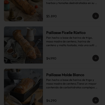
hierbas y tomates deshidratados en su 
interior.
$5.890
Paillasse Ficelle Rústico
Pan hecho a base de harina de trigo, 
masa madre de centeno, harina de 
centeno y malta tostada, más una sutil 
combinación de semillas de linaza, 
girasol y sésamo, lo que le da toques de 
tostado y frutos secos.
$4.990
Paillasse Molde Blanco
Pan hecho a base de harina de trigo y 
masa madre de centeno.Tiene un mayor 
contenido de carbohidratos complejos 
que el pan blanco común.
$4.290