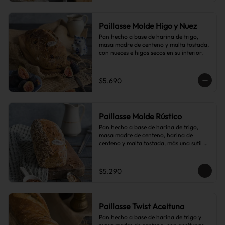
Paillasse Molde Higo y Nuez
Pan hecho a base de harina de trigo, 
masa madre de centeno y malta tostada, 
con nueces e higos secos en su interior.
$5.690
Paillasse Molde Rústico
Pan hecho a base de harina de trigo, 
masa madre de centeno, harina de 
centeno y malta tostada, más una sutil 
combinación de semillas de linaza, 
girasol y sésamo, lo que le da toques de 
tostado y frutos secos.
$5.290
Paillasse Twist Aceituna
Pan hecho a base de harina de trigo y 