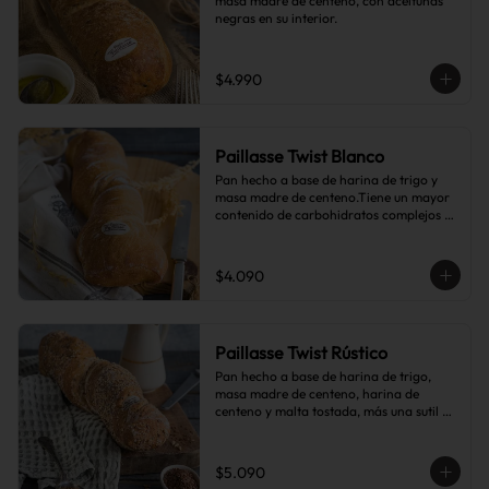
masa madre de centeno, con aceitunas 
negras en su interior.
$4.990
Paillasse Twist Blanco
Pan hecho a base de harina de trigo y 
masa madre de centeno.Tiene un mayor 
contenido de carbohidratos complejos 
que el pan blanco común.
$4.090
Paillasse Twist Rústico
Pan hecho a base de harina de trigo, 
masa madre de centeno, harina de 
centeno y malta tostada, más una sutil 
combinación de semillas de linaza, 
girasol y sésamo, lo que le da toques de 
tostado y frutos secos.
$5.090