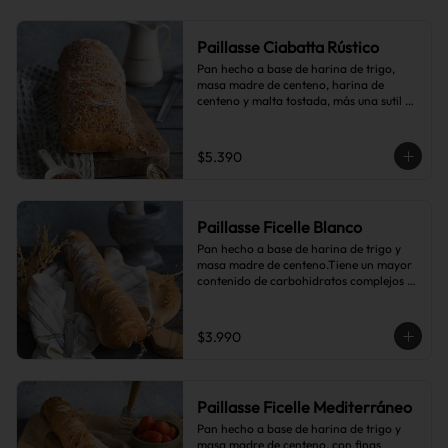
Paillasse Ciabatta Rústico
Pan hecho a base de harina de trigo, 
masa madre de centeno, harina de 
centeno y malta tostada, más una sutil 
combinación de semillas de linaza, 
girasol y sésamo, lo que le da toques de 
tostado y frutos secos.
$5.390
Paillasse Ficelle Blanco
Pan hecho a base de harina de trigo y 
masa madre de centeno.Tiene un mayor 
contenido de carbohidratos complejos 
que el pan blanco común.
$3.990
Paillasse Ficelle Mediterráneo
Pan hecho a base de harina de trigo y 
masa madre de centeno, con finas 