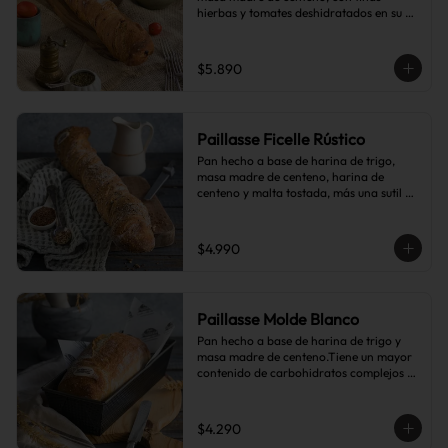
hierbas y tomates deshidratados en su 
interior.
$5.890
Paillasse Ficelle Rústico
Pan hecho a base de harina de trigo, 
masa madre de centeno, harina de 
centeno y malta tostada, más una sutil 
combinación de semillas de linaza, 
girasol y sésamo, lo que le da toques de 
tostado y frutos secos.
$4.990
Paillasse Molde Blanco
Pan hecho a base de harina de trigo y 
masa madre de centeno.Tiene un mayor 
contenido de carbohidratos complejos 
que el pan blanco común.
$4.290