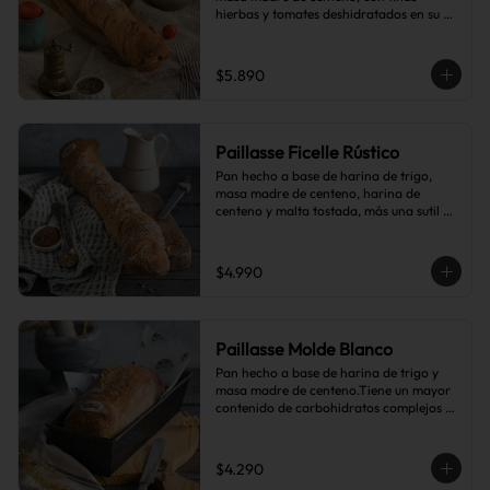
hierbas y tomates deshidratados en su 
interior.
$5.890
Paillasse Ficelle Rústico
Pan hecho a base de harina de trigo, 
masa madre de centeno, harina de 
centeno y malta tostada, más una sutil 
combinación de semillas de linaza, 
girasol y sésamo, lo que le da toques de 
tostado y frutos secos.
$4.990
Paillasse Molde Blanco
Pan hecho a base de harina de trigo y 
masa madre de centeno.Tiene un mayor 
contenido de carbohidratos complejos 
que el pan blanco común.
$4.290