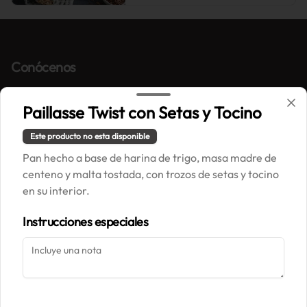
Conócenos
Correo: contacto@painpaillasse.cl
Paillasse Twist con Setas y Tocino
Términos y condiciones
Política de privacidad
Este producto no esta disponible
Pan hecho a base de harina de trigo, masa madre de
Redes sociales
centeno y malta tostada, con trozos de setas y tocino
en su interior.
Instagram
Instrucciones especiales
Mi cuenta
Pedir
Iniciar sesión