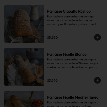
Paillasse Ciabatta Rústico
Pan hecho a base de harina de trigo, 
masa madre de centeno, harina de 
centeno y malta tostada, más una sutil 
combinación de semillas de linaza, 
girasol y sésamo, lo que le da toques de 
tostado y frutos secos.
$5.390
Paillasse Ficelle Blanco
Pan hecho a base de harina de trigo y 
masa madre de centeno.Tiene un mayor 
contenido de carbohidratos complejos 
que el pan blanco común.
$3.990
Paillasse Ficelle Mediterráneo
Pan hecho a base de harina de trigo y 
masa madre de centeno, con finas 