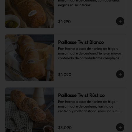
masa madre de centeno, con aceitunas 
negras en su interior.
$4.990
Paillasse Twist Blanco
Pan hecho a base de harina de trigo y 
masa madre de centeno.Tiene un mayor 
contenido de carbohidratos complejos 
que el pan blanco común.
$4.090
Paillasse Twist Rústico
Pan hecho a base de harina de trigo, 
masa madre de centeno, harina de 
centeno y malta tostada, más una sutil 
combinación de semillas de linaza, 
girasol y sésamo, lo que le da toques de 
tostado y frutos secos.
$5.090