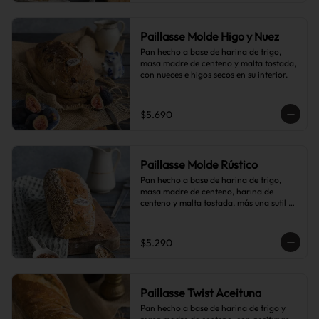
Paillasse Molde Higo y Nuez
Pan hecho a base de harina de trigo, 
masa madre de centeno y malta tostada, 
con nueces e higos secos en su interior.
$5.690
Paillasse Molde Rústico
Pan hecho a base de harina de trigo, 
masa madre de centeno, harina de 
centeno y malta tostada, más una sutil 
combinación de semillas de linaza, 
girasol y sésamo, lo que le da toques de 
tostado y frutos secos.
$5.290
Paillasse Twist Aceituna
Pan hecho a base de harina de trigo y 