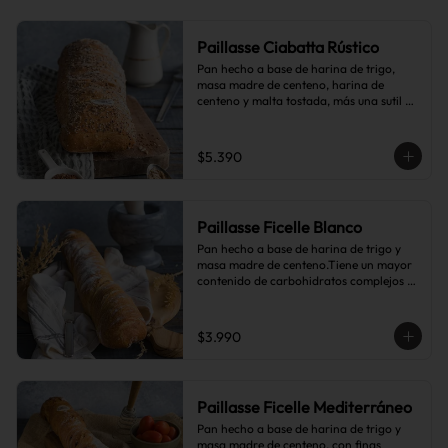
Paillasse Ciabatta Rústico
Pan hecho a base de harina de trigo, 
masa madre de centeno, harina de 
centeno y malta tostada, más una sutil 
combinación de semillas de linaza, 
girasol y sésamo, lo que le da toques de 
tostado y frutos secos.
$5.390
Paillasse Ficelle Blanco
Pan hecho a base de harina de trigo y 
masa madre de centeno.Tiene un mayor 
contenido de carbohidratos complejos 
que el pan blanco común.
$3.990
Paillasse Ficelle Mediterráneo
Pan hecho a base de harina de trigo y 
masa madre de centeno, con finas 