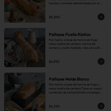
hierbas y tomates deshidratados en su 
interior.
$5.890
Paillasse Ficelle Rústico
Pan hecho a base de harina de trigo, 
masa madre de centeno, harina de 
centeno y malta tostada, más una sutil 
combinación de semillas de linaza, 
girasol y sésamo, lo que le da toques de 
tostado y frutos secos.
$4.990
Paillasse Molde Blanco
Pan hecho a base de harina de trigo y 
masa madre de centeno.Tiene un mayor 
contenido de carbohidratos complejos 
que el pan blanco común.
$4.290