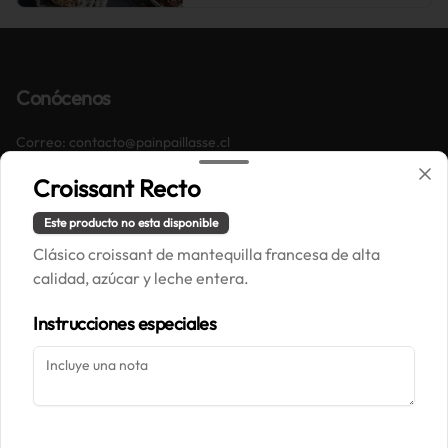
Conócenos
Correo: contacto@painpaillasse.cl
Términos y condiciones
Croissant Recto
Política de privacidad
Este producto no esta disponible
Redes sociales
Clásico croissant de mantequilla francesa de alta
calidad, azúcar y leche entera.
Instagram
Instrucciones especiales
Mi cuenta
Pedir
Iniciar sesión