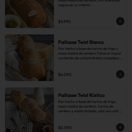
masa madre de centeno, con aceitunas 
negras en su interior.
$4.990
Paillasse Twist Blanco
Pan hecho a base de harina de trigo y 
masa madre de centeno.Tiene un mayor 
contenido de carbohidratos complejos 
que el pan blanco común.
$4.090
Paillasse Twist Rústico
Pan hecho a base de harina de trigo, 
masa madre de centeno, harina de 
centeno y malta tostada, más una sutil 
combinación de semillas de linaza, 
girasol y sésamo, lo que le da toques de 
tostado y frutos secos.
$5.090