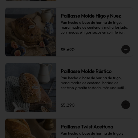
Paillasse Molde Higo y Nuez
Pan hecho a base de harina de trigo, 
masa madre de centeno y malta tostada, 
con nueces e higos secos en su interior.
$5.690
Paillasse Molde Rústico
Pan hecho a base de harina de trigo, 
masa madre de centeno, harina de 
centeno y malta tostada, más una sutil 
combinación de semillas de linaza, 
girasol y sésamo, lo que le da toques de 
tostado y frutos secos.
$5.290
Paillasse Twist Aceituna
Pan hecho a base de harina de trigo y 