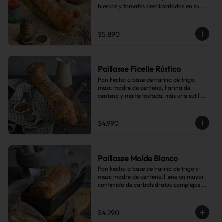
hierbas y tomates deshidratados en su 
interior.
$5.890
Paillasse Ficelle Rústico
Pan hecho a base de harina de trigo, 
masa madre de centeno, harina de 
centeno y malta tostada, más una sutil 
combinación de semillas de linaza, 
girasol y sésamo, lo que le da toques de 
tostado y frutos secos.
$4.990
Paillasse Molde Blanco
Pan hecho a base de harina de trigo y 
masa madre de centeno.Tiene un mayor 
contenido de carbohidratos complejos 
que el pan blanco común.
$4.290