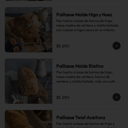
Paillasse Molde Higo y Nuez
Pan hecho a base de harina de trigo, 
masa madre de centeno y malta tostada, 
con nueces e higos secos en su interior.
$5.690
Paillasse Molde Rústico
Pan hecho a base de harina de trigo, 
masa madre de centeno, harina de 
centeno y malta tostada, más una sutil 
combinación de semillas de linaza, 
girasol y sésamo, lo que le da toques de 
tostado y frutos secos.
$5.290
Paillasse Twist Aceituna
Pan hecho a base de harina de trigo y 