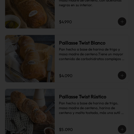
masa madre de centeno, con aceitunas 
negras en su interior.
$4.990
Paillasse Twist Blanco
Pan hecho a base de harina de trigo y 
masa madre de centeno.Tiene un mayor 
contenido de carbohidratos complejos 
que el pan blanco común.
$4.090
Paillasse Twist Rústico
Pan hecho a base de harina de trigo, 
masa madre de centeno, harina de 
centeno y malta tostada, más una sutil 
combinación de semillas de linaza, 
girasol y sésamo, lo que le da toques de 
tostado y frutos secos.
$5.090