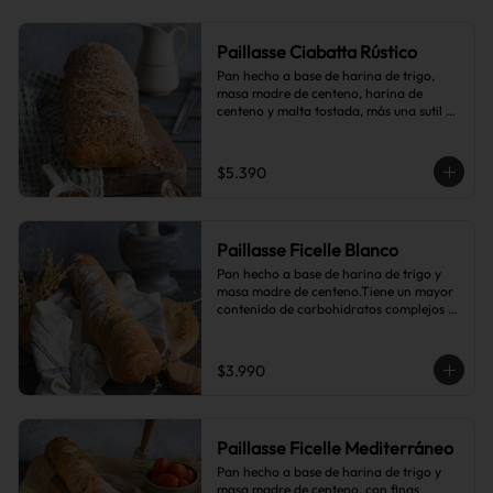
Paillasse Ciabatta Rústico
Pan hecho a base de harina de trigo, 
masa madre de centeno, harina de 
centeno y malta tostada, más una sutil 
combinación de semillas de linaza, 
girasol y sésamo, lo que le da toques de 
tostado y frutos secos.
$5.390
Paillasse Ficelle Blanco
Pan hecho a base de harina de trigo y 
masa madre de centeno.Tiene un mayor 
contenido de carbohidratos complejos 
que el pan blanco común.
$3.990
Paillasse Ficelle Mediterráneo
Pan hecho a base de harina de trigo y 
masa madre de centeno, con finas 