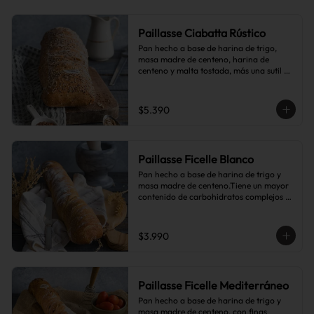
Paillasse Ciabatta Rústico
Pan hecho a base de harina de trigo, 
masa madre de centeno, harina de 
centeno y malta tostada, más una sutil 
combinación de semillas de linaza, 
girasol y sésamo, lo que le da toques de 
tostado y frutos secos.
$5.390
Paillasse Ficelle Blanco
Pan hecho a base de harina de trigo y 
masa madre de centeno.Tiene un mayor 
contenido de carbohidratos complejos 
que el pan blanco común.
$3.990
Paillasse Ficelle Mediterráneo
Pan hecho a base de harina de trigo y 
masa madre de centeno, con finas 