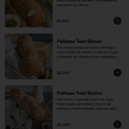
masa madre de centeno, con aceitunas 
negras en su interior.
$4.990
Paillasse Twist Blanco
Pan hecho a base de harina de trigo y 
masa madre de centeno.Tiene un mayor 
contenido de carbohidratos complejos 
que el pan blanco común.
$4.090
Paillasse Twist Rústico
Pan hecho a base de harina de trigo, 
masa madre de centeno, harina de 
centeno y malta tostada, más una sutil 
combinación de semillas de linaza, 
girasol y sésamo, lo que le da toques de 
tostado y frutos secos.
$5.090