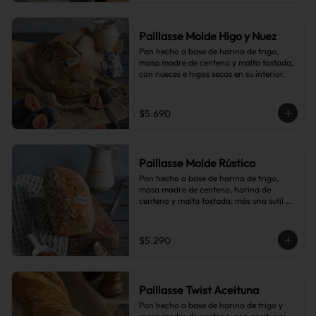
Paillasse Molde Higo y Nuez
Pan hecho a base de harina de trigo, 
masa madre de centeno y malta tostada, 
con nueces e higos secos en su interior.
$5.690
Paillasse Molde Rústico
Pan hecho a base de harina de trigo, 
masa madre de centeno, harina de 
centeno y malta tostada, más una sutil 
combinación de semillas de linaza, 
girasol y sésamo, lo que le da toques de 
tostado y frutos secos.
$5.290
Paillasse Twist Aceituna
Pan hecho a base de harina de trigo y 