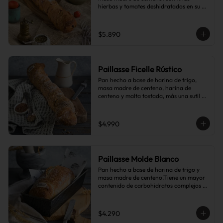
hierbas y tomates deshidratados en su 
interior.
$5.890
Paillasse Ficelle Rústico
Pan hecho a base de harina de trigo, 
masa madre de centeno, harina de 
centeno y malta tostada, más una sutil 
combinación de semillas de linaza, 
girasol y sésamo, lo que le da toques de 
tostado y frutos secos.
$4.990
Paillasse Molde Blanco
Pan hecho a base de harina de trigo y 
masa madre de centeno.Tiene un mayor 
contenido de carbohidratos complejos 
que el pan blanco común.
$4.290