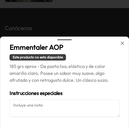
Conócenos
Correo: contacto@painpaillasse.cl
Emmentaler AOP
Términos y condiciones
Política de privacidad
Este producto no esta disponible
185 grs aprox - De pasta lisa, elástica y de color
Redes sociales
amarillo claro. Posee un sabor muy suave, algo
afrutado y con retrogusto dulce. Un clásico suizo.
Instagram
Instrucciones especiales
Mi cuenta
Pedir
Iniciar sesión