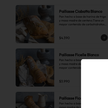
Paillasse Ciabatta Blanco
Pan hecho a base de harina de trigo 
y masa madre de centeno.Tiene un 
mayor contenido de carbohidratos 
complejos que el pan blanco común.
$4.390
Paillasse Ficelle Blanco
Pan hecho a base de harina de trigo 
y masa madre de centeno.Tiene un 
mayor contenido de carbohidratos 
complejos que el pan blanco común.
$3.990
Paillasse Ficelle Rústico
Pan hecho a base de harina de trigo, 
masa madre de centeno, harina de 