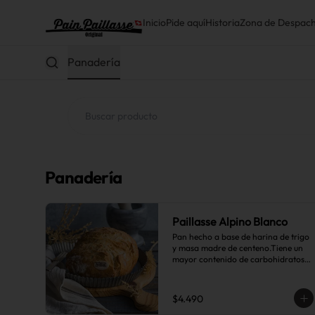
Inicio
Pide aquí
Historia
Zona de Despac
Panadería
Panadería
Paillasse Alpino Blanco
Pan hecho a base de harina de trigo 
y masa madre de centeno.Tiene un 
mayor contenido de carbohidratos 
complejos que el pan blanco común.
$4.490