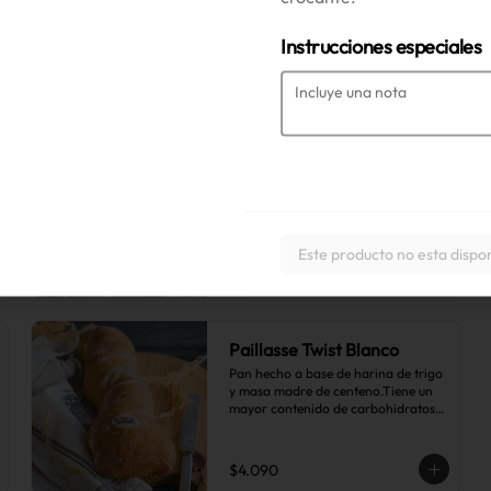
mayor contenido de carbohidratos 
complejos que el pan blanco común.
Instrucciones especiales
$4.290
Paillasse Molde Rústico
Pan hecho a base de harina de trigo, 
masa madre de centeno, harina de 
centeno y malta tostada, más una 
sutil combinación de semillas de 
linaza, girasol y sésamo, lo que le da 
Este producto no esta dispo
toques de tostado y frutos secos.
$5.290
Paillasse Twist Blanco
Pan hecho a base de harina de trigo 
y masa madre de centeno.Tiene un 
mayor contenido de carbohidratos 
complejos que el pan blanco común.
$4.090