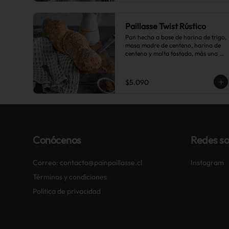
Paillasse Twist Rústico
Pan hecho a base de harina de trigo, 
masa madre de centeno, harina de 
centeno y malta tostada, más una 
sutil combinación de semillas de 
linaza, girasol y sésamo, lo que le da 
toques de tostado y frutos secos.
$5.090
Conócenos
Redes so
Correo: contacto@painpaillasse.cl
Instagram
Términos y condiciones
Política de privacidad