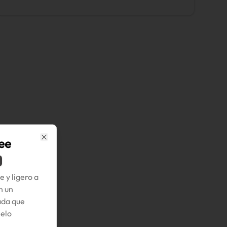
ee
Close
 y ligero a
n un
ada que
melo