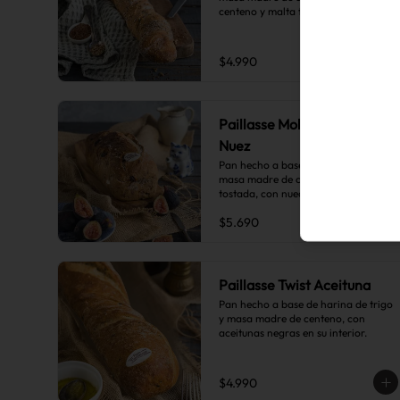
centeno y malta tostada, más una 
sutil combinación de semillas de 
linaza, girasol y sésamo, lo que le da 
toques de tostado y frutos secos.
$4.990
Paillasse Molde Higo y
Nuez
Pan hecho a base de harina de trigo, 
masa madre de centeno y malta 
tostada, con nueces e higos secos en 
su interior.
$5.690
Paillasse Twist Aceituna
Pan hecho a base de harina de trigo 
y masa madre de centeno, con 
aceitunas negras en su interior.
$4.990