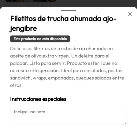
Filetitos de trucha ahumada ajo-
jengibre
Conócenos
Este producto no esta disponible
Correo: contacto@painpaillasse.cl
Deliciosos filetitos de trucha de río ahumada en
Términos y condiciones
aceite de oliva extra virgen. Un deleite para el
Política de privacidad
paladar. Listo para servir. Producto estéril que no
necesita refrigeración. Ideal para ensaladas, pastas,
Redes sociales
sandwich, wraps, empanadas, queques salados entre
otros.
Instagram
Instrucciones especiales
Mi cuenta
Pedir
Iniciar sesión