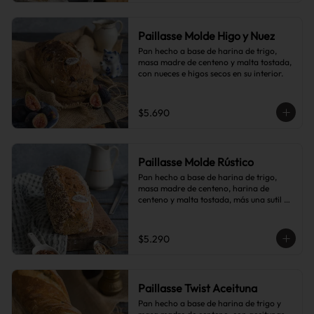
Paillasse Molde Higo y Nuez
Pan hecho a base de harina de trigo, 
masa madre de centeno y malta tostada, 
con nueces e higos secos en su interior.
$5.690
Paillasse Molde Rústico
Pan hecho a base de harina de trigo, 
masa madre de centeno, harina de 
centeno y malta tostada, más una sutil 
combinación de semillas de linaza, 
girasol y sésamo, lo que le da toques de 
tostado y frutos secos.
$5.290
Paillasse Twist Aceituna
Pan hecho a base de harina de trigo y 