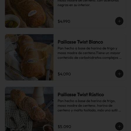
masa madre de centeno, con aceitunas 
negras en su interior.
$4.990
Paillasse Twist Blanco
Pan hecho a base de harina de trigo y 
masa madre de centeno.Tiene un mayor 
contenido de carbohidratos complejos 
que el pan blanco común.
$4.090
Paillasse Twist Rústico
Pan hecho a base de harina de trigo, 
masa madre de centeno, harina de 
centeno y malta tostada, más una sutil 
combinación de semillas de linaza, 
girasol y sésamo, lo que le da toques de 
tostado y frutos secos.
$5.090