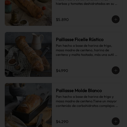
hierbas y tomates deshidratados en su 
interior.
$5.890
Paillasse Ficelle Rústico
Pan hecho a base de harina de trigo, 
masa madre de centeno, harina de 
centeno y malta tostada, más una sutil 
combinación de semillas de linaza, 
girasol y sésamo, lo que le da toques de 
tostado y frutos secos.
$4.990
Paillasse Molde Blanco
Pan hecho a base de harina de trigo y 
masa madre de centeno.Tiene un mayor 
contenido de carbohidratos complejos 
que el pan blanco común.
$4.290