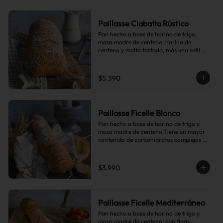
Paillasse Ciabatta Rústico
Pan hecho a base de harina de trigo, 
masa madre de centeno, harina de 
centeno y malta tostada, más una sutil 
combinación de semillas de linaza, 
girasol y sésamo, lo que le da toques de 
tostado y frutos secos.
$5.390
Paillasse Ficelle Blanco
Pan hecho a base de harina de trigo y 
masa madre de centeno.Tiene un mayor 
contenido de carbohidratos complejos 
que el pan blanco común.
$3.990
Paillasse Ficelle Mediterráneo
Pan hecho a base de harina de trigo y 
masa madre de centeno, con finas 