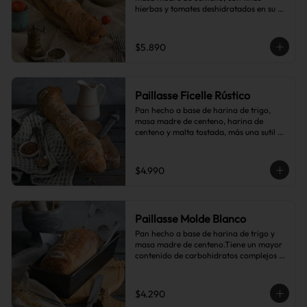
hierbas y tomates deshidratados en su 
interior.
$5.890
Paillasse Ficelle Rústico
Pan hecho a base de harina de trigo, 
masa madre de centeno, harina de 
centeno y malta tostada, más una sutil 
combinación de semillas de linaza, 
girasol y sésamo, lo que le da toques de 
tostado y frutos secos.
$4.990
Paillasse Molde Blanco
Pan hecho a base de harina de trigo y 
masa madre de centeno.Tiene un mayor 
contenido de carbohidratos complejos 
que el pan blanco común.
$4.290