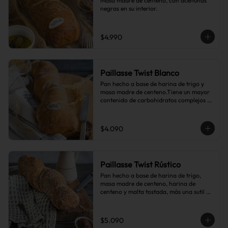
masa madre de centeno, con aceitunas 
negras en su interior.
$4.990
Paillasse Twist Blanco
Pan hecho a base de harina de trigo y 
masa madre de centeno.Tiene un mayor 
contenido de carbohidratos complejos 
que el pan blanco común.
$4.090
Paillasse Twist Rústico
Pan hecho a base de harina de trigo, 
masa madre de centeno, harina de 
centeno y malta tostada, más una sutil 
combinación de semillas de linaza, 
girasol y sésamo, lo que le da toques de 
tostado y frutos secos.
$5.090