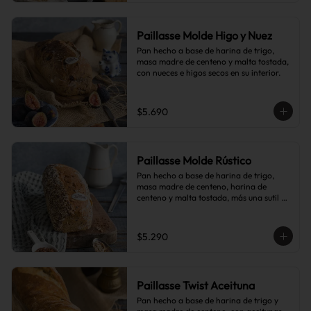
Paillasse Molde Higo y Nuez
Pan hecho a base de harina de trigo, 
masa madre de centeno y malta tostada, 
con nueces e higos secos en su interior.
$5.690
Paillasse Molde Rústico
Pan hecho a base de harina de trigo, 
masa madre de centeno, harina de 
centeno y malta tostada, más una sutil 
combinación de semillas de linaza, 
girasol y sésamo, lo que le da toques de 
tostado y frutos secos.
$5.290
Paillasse Twist Aceituna
Pan hecho a base de harina de trigo y 