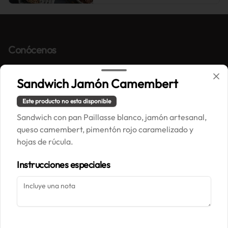
Conócenos
Correo: contacto@painpaillasse.cl
Sandwich Jamón Camembert
Términos y condiciones
Política de privacidad
Este producto no esta disponible
Sandwich con pan Paillasse blanco, jamón artesanal,
Redes sociales
queso camembert, pimentón rojo caramelizado y
hojas de rúcula.
Instagram
Instrucciones especiales
Mi cuenta
Pedir
Iniciar sesión