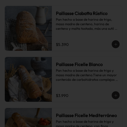
Paillasse Ciabatta Rústico
Pan hecho a base de harina de trigo, 
masa madre de centeno, harina de 
centeno y malta tostada, más una sutil 
combinación de semillas de linaza, 
girasol y sésamo, lo que le da toques de 
tostado y frutos secos.
$5.390
Paillasse Ficelle Blanco
Pan hecho a base de harina de trigo y 
masa madre de centeno.Tiene un mayor 
contenido de carbohidratos complejos 
que el pan blanco común.
$3.990
Paillasse Ficelle Mediterráneo
Pan hecho a base de harina de trigo y 
masa madre de centeno, con finas 