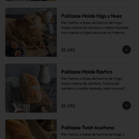
Paillasse Molde Higo y Nuez
Pan hecho a base de harina de trigo, 
masa madre de centeno y malta tostada, 
con nueces e higos secos en su interior.
$5.690
Paillasse Molde Rústico
Pan hecho a base de harina de trigo, 
masa madre de centeno, harina de 
centeno y malta tostada, más una sutil 
combinación de semillas de linaza, 
girasol y sésamo, lo que le da toques de 
tostado y frutos secos.
$5.290
Paillasse Twist Aceituna
Pan hecho a base de harina de trigo y 