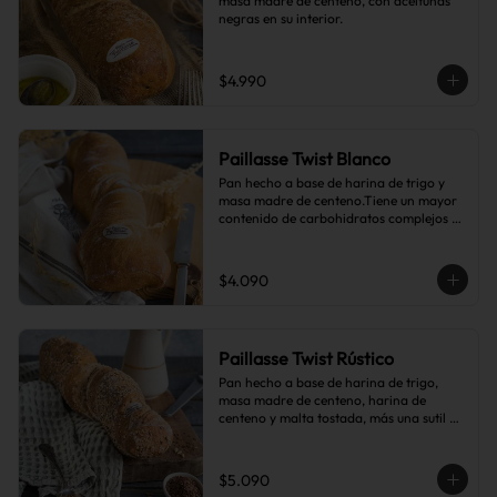
masa madre de centeno, con aceitunas 
negras en su interior.
$4.990
Paillasse Twist Blanco
Pan hecho a base de harina de trigo y 
masa madre de centeno.Tiene un mayor 
contenido de carbohidratos complejos 
que el pan blanco común.
$4.090
Paillasse Twist Rústico
Pan hecho a base de harina de trigo, 
masa madre de centeno, harina de 
centeno y malta tostada, más una sutil 
combinación de semillas de linaza, 
girasol y sésamo, lo que le da toques de 
tostado y frutos secos.
$5.090