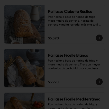
Paillasse Ciabatta Rústico
Pan hecho a base de harina de trigo, 
masa madre de centeno, harina de 
centeno y malta tostada, más una sutil 
combinación de semillas de linaza, 
girasol y sésamo, lo que le da toques de 
tostado y frutos secos.
$5.390
Paillasse Ficelle Blanco
Pan hecho a base de harina de trigo y 
masa madre de centeno.Tiene un mayor 
contenido de carbohidratos complejos 
que el pan blanco común.
$3.990
Paillasse Ficelle Mediterráneo
Pan hecho a base de harina de trigo y 
masa madre de centeno, con finas 