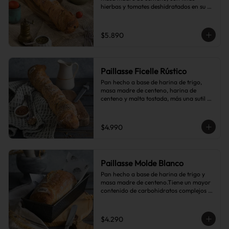
hierbas y tomates deshidratados en su 
interior.
$5.890
Paillasse Ficelle Rústico
Pan hecho a base de harina de trigo, 
masa madre de centeno, harina de 
centeno y malta tostada, más una sutil 
combinación de semillas de linaza, 
girasol y sésamo, lo que le da toques de 
tostado y frutos secos.
$4.990
Paillasse Molde Blanco
Pan hecho a base de harina de trigo y 
masa madre de centeno.Tiene un mayor 
contenido de carbohidratos complejos 
que el pan blanco común.
$4.290