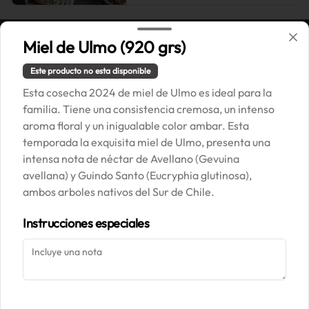
Miel de Ulmo (920 grs)
Conócenos
Este producto no esta disponible
Esta cosecha 2024 de miel de Ulmo es ideal para la
Correo: contacto@painpaillasse.cl
familia. Tiene una consistencia cremosa, un intenso
Términos y condiciones
aroma floral y un inigualable color ambar. Esta
Política de privacidad
temporada la exquisita miel de Ulmo, presenta una
intensa nota de néctar de Avellano (Gevuina
Redes sociales
avellana) y Guindo Santo (Eucryphia glutinosa),
ambos arboles nativos del Sur de Chile.
Instagram
Instrucciones especiales
Mi cuenta
Pedir
Iniciar sesión